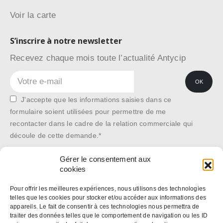
Voir la carte
S’inscrire à notre newsletter
Recevez chaque mois toute l’actualité Antycip
J'accepte que les informations saisies dans ce
formulaire soient utilisées pour permettre de me
recontacter dans le cadre de la relation commerciale qui
découle de cette demande.*
Gérer le consentement aux
cookies
*Les données recueillies sont conservées dans la plus stricte
confidentialité, et pour le seul usage de notre société. Elles ne sont
Pour offrir les meilleures expériences, nous utilisons des technologies
telles que les cookies pour stocker et/ou accéder aux informations des
communiquées à aucune autre structure. En application des articles 27
appareils. Le fait de consentir à ces technologies nous permettra de
et 34 de la loi « Informatique et libertés » n° 78-17 du 6 janvier 1978,
traiter des données telles que le comportement de navigation ou les ID