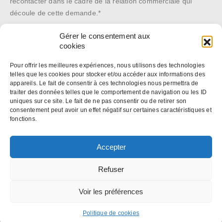
recontacter dans le cadre de la relation commerciale qui
découle de cette demande.*
Gérer le consentement aux
cookies
*Les données recueillies sont conservées dans la plus stricte
confidentialité, et pour le seul usage de notre société. Elles ne sont
Pour offrir les meilleures expériences, nous utilisons des technologies
telles que les cookies pour stocker et/ou accéder aux informations des
communiquées à aucune autre structure. En application des articles 27
appareils. Le fait de consentir à ces technologies nous permettra de
et 34 de la loi « Informatique et libertés » n° 78-17 du 6 janvier 1978,
traiter des données telles que le comportement de navigation ou les ID
uniques sur ce site. Le fait de ne pas consentir ou de retirer son
vous disposez d’un droit de modification ou de suppression de ces
consentement peut avoir un effet négatif sur certaines caractéristiques et
données. Si vous souhaitez exercer ce droit, contactez-nous :
fonctions.
web@antycip.com
Politique de confidentialité
Accepter
Refuser
Voir les préférences
Mentions légales
-
Protection des données personnelles / Politique
de cookies
- © Antycip 2022. All Rights Reserved
Politique de cookies