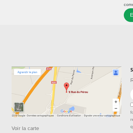
comm
S
R
f
r
q
Voir la carte