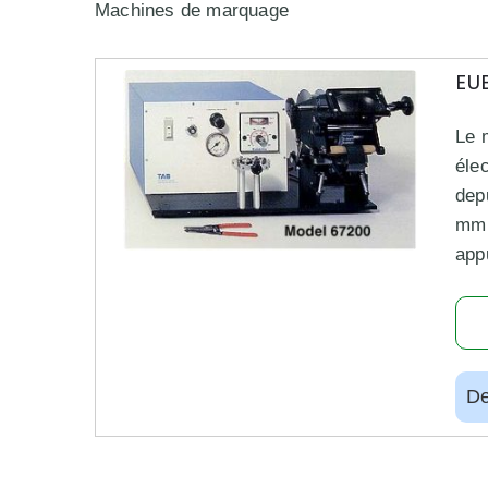
Machines de marquage
EU
Le 
éle
dep
mm 
app
De