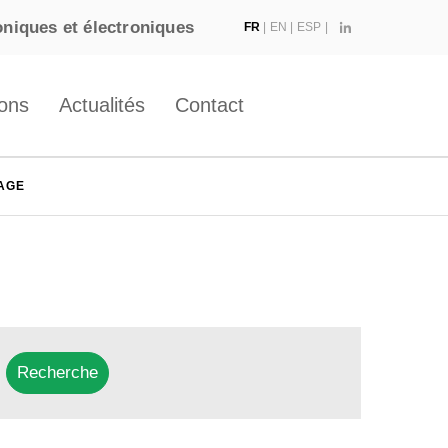
roniques et électroniques
FR
|
EN
|
ESP
|
ions
Actualités
Contact
AGE
Recherche