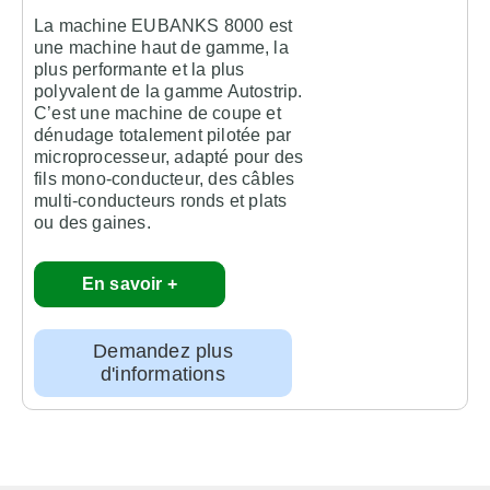
La machine
EUBANKS 8000
est
L
une machine haut de gamme, la
u
plus performante et la plus
d
polyvalent de la gamme Autostrip.
m
C’est une machine de coupe et
f
dénudage totalement pilotée par
m
microprocesseur, adapté pour des
o
fils mono-conducteur, des câbles
multi-conducteurs ronds et plats
ou des gaines.
En savoir +
Demandez plus
d'informations