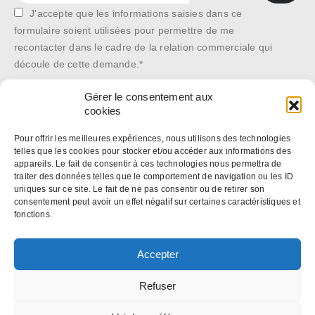
J'accepte que les informations saisies dans ce
formulaire soient utilisées pour permettre de me
recontacter dans le cadre de la relation commerciale qui
découle de cette demande.*
Gérer le consentement aux
cookies
*Les données recueillies sont conservées dans la plus stricte
confidentialité, et pour le seul usage de notre société. Elles ne sont
Pour offrir les meilleures expériences, nous utilisons des technologies
telles que les cookies pour stocker et/ou accéder aux informations des
communiquées à aucune autre structure. En application des articles 27
appareils. Le fait de consentir à ces technologies nous permettra de
et 34 de la loi « Informatique et libertés » n° 78-17 du 6 janvier 1978,
traiter des données telles que le comportement de navigation ou les ID
uniques sur ce site. Le fait de ne pas consentir ou de retirer son
vous disposez d’un droit de modification ou de suppression de ces
consentement peut avoir un effet négatif sur certaines caractéristiques et
données. Si vous souhaitez exercer ce droit, contactez-nous :
fonctions.
web@antycip.com
Politique de confidentialité
Accepter
Refuser