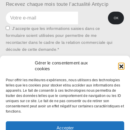
Recevez chaque mois toute l’actualité Antycip
J'accepte que les informations saisies dans ce
formulaire soient utilisées pour permettre de me
recontacter dans le cadre de la relation commerciale qui
découle de cette demande.*
Gérer le consentement aux
cookies
*Les données recueillies sont conservées dans la plus stricte
confidentialité, et pour le seul usage de notre société. Elles ne sont
Pour offrir les meilleures expériences, nous utilisons des technologies
telles que les cookies pour stocker et/ou accéder aux informations des
communiquées à aucune autre structure. En application des articles 27
appareils. Le fait de consentir à ces technologies nous permettra de
et 34 de la loi « Informatique et libertés » n° 78-17 du 6 janvier 1978,
traiter des données telles que le comportement de navigation ou les ID
uniques sur ce site. Le fait de ne pas consentir ou de retirer son
vous disposez d’un droit de modification ou de suppression de ces
consentement peut avoir un effet négatif sur certaines caractéristiques et
données. Si vous souhaitez exercer ce droit, contactez-nous :
fonctions.
web@antycip.com
Politique de confidentialité
Accepter