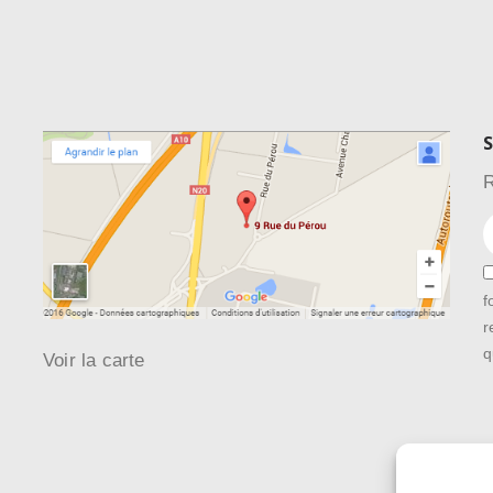
S
R
f
r
q
Voir la carte