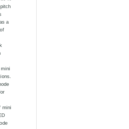
 pitch
s
has a
of
k
n
 mini
ions.
mode
for
 mini
LED
mode