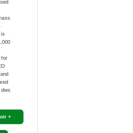
used
mass
e
is
1,000
 for
ED
 and
peed
 dies
oir +