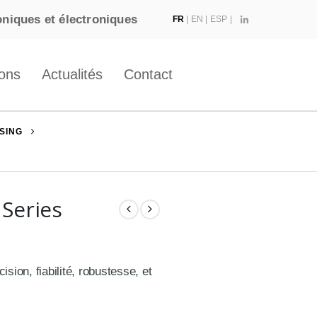
roniques et électroniques
FR
|
EN
|
ESP
|
ions
Actualités
Contact
SING
 Series
sion, fiabilité, robustesse, et