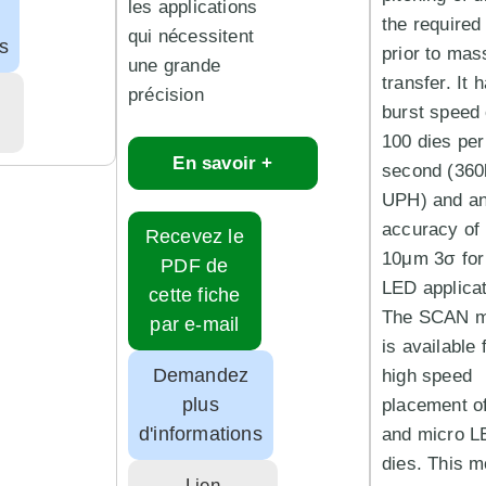
les applications
the required
qui nécessitent
s
prior to mas
une grande
transfer. It 
précision
burst speed 
100 dies per
En savoir +
second (360
UPH) and a
accuracy of
Recevez le
10μm 3σ for
PDF de
LED applicat
cette fiche
The SCAN 
par e-mail
is available 
Demandez
high speed
plus
placement of
d'informations
and micro 
dies. This 
Lien