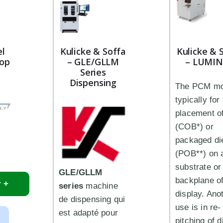
l
Kulicke & Soffa
Kulicke & 
Top
– GLE/GLLM
– LUMIN
Series
Dispensing
The PCM mo
typically for
placement of
(COB*) or
packaged di
(POB**) on 
substrate or
GLE/GLLM
backplane of
r +
series
machine
display. Ano
de dispensing qui
use is in re-
est adapté pour
pitching of d