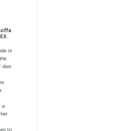
Soffa
EX
de is
 the
 dies
es
a
 a
ther
ies to