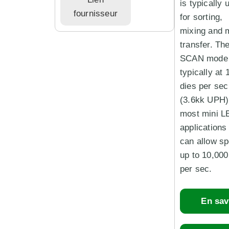
is typically 
fournisseur
for sorting,
mixing and 
transfer. Th
SCAN mode 
typically at 
dies per sec
(3.6kk UPH)
most mini L
applications
can allow s
up to 10,000
per sec.
En sav