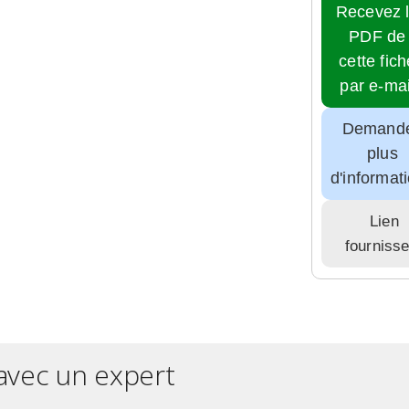
Recevez 
PDF de
cette fich
par e-mai
Demand
plus
d'informat
Lien
fourniss
avec un expert