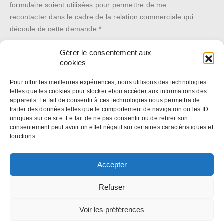
formulaire soient utilisées pour permettre de me
recontacter dans le cadre de la relation commerciale qui
découle de cette demande.*
Gérer le consentement aux
cookies
*Les données recueillies sont conservées dans la plus stricte
confidentialité, et pour le seul usage de notre société. Elles ne sont
Pour offrir les meilleures expériences, nous utilisons des technologies
telles que les cookies pour stocker et/ou accéder aux informations des
communiquées à aucune autre structure. En application des articles 27
appareils. Le fait de consentir à ces technologies nous permettra de
et 34 de la loi « Informatique et libertés » n° 78-17 du 6 janvier 1978,
traiter des données telles que le comportement de navigation ou les ID
uniques sur ce site. Le fait de ne pas consentir ou de retirer son
vous disposez d’un droit de modification ou de suppression de ces
consentement peut avoir un effet négatif sur certaines caractéristiques et
données. Si vous souhaitez exercer ce droit, contactez-nous :
fonctions.
web@antycip.com
Politique de confidentialité
Accepter
Refuser
Voir les préférences
Mentions légales
-
Protection des données personnelles / Politique
de cookies
- © Antycip 2022. All Rights Reserved